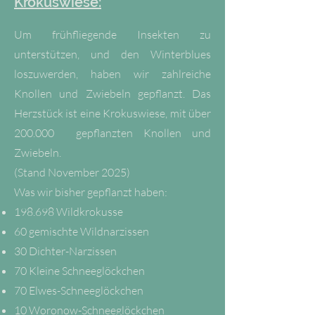
Krokuswiese:
Um frühfliegende Insekten zu
unterstützen, und den Winterblues
loszuwerden, haben wir zahlreiche
Knollen und Zwiebeln gepflanzt. Das
Herzstück ist eine Krokuswiese, mit über
200.000 gepflanzten Knollen und
Zwiebeln.
(Stand November 2025)
Was wir bisher gepflanzt haben:
198.698 Wildkrokusse
60 gemischte Wildnarzissen
30 Dichter-Narzissen
70 Kleine Schneeglöckchen
70 Elwes-Schneeglöckchen
10 Woronow-Schneeglöckchen