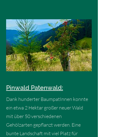
Pinwald Patenwald:
Dank hunderter BaumpatInnen konnte
ein etwa 2 Hektar großer neuer Wald
mit über 50 verschiedenen
Gehölzarten gepflanzt werden. Eine
bunte Landschaft mit viel Platz für