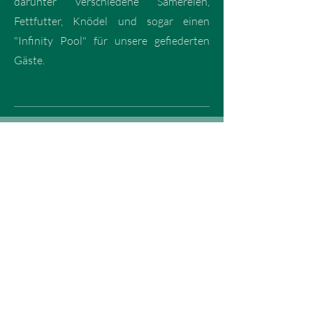
darunter verschiedene Sämereien,
Fettfutter, Knödel und sogar einen
"Infinity Pool" für unsere gefiederten
Gäste.
Nisthilfen für verschiedene