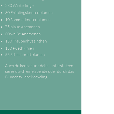
280 Winterlinge
30 Frühlingsknotenblumen
10 Sommerknotenblumen
75 blaue Anemonen
30 weiße Anemonen
150 Traubenhyazinthen
150 Puschkinien
55 Schachbrettblumen
Auch du kannst uns dabei unterstützen -
sei es durch eine
Spende
oder durch das
Blumenzwiebelrecycling,