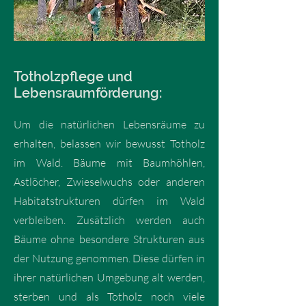
Totholzpflege und
Lebensraumförderung:
Um die natürlichen Lebensräume zu
erhalten, belassen wir bewusst Totholz
im Wald. Bäume mit Baumhöhlen,
Astlöcher, Zwieselwuchs oder anderen
Habitatstrukturen dürfen im Wald
verbleiben. Zusätzlich werden auch
Bäume ohne besondere Strukturen aus
der Nutzung genommen. Diese dürfen in
ihrer natürlichen Umgebung alt werden,
sterben und als Totholz noch viele