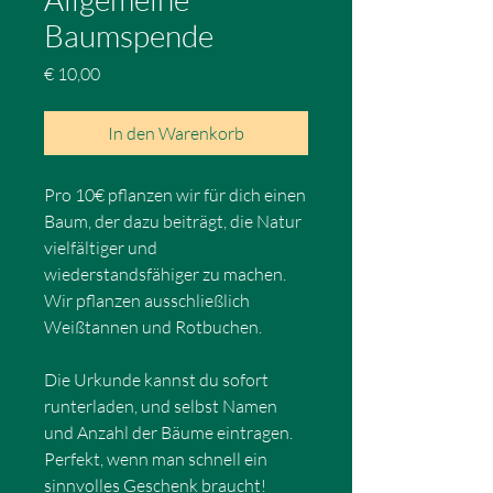
Baumspende
Preis
€ 10,00
In den Warenkorb
Pro 10€ pflanzen wir für dich einen
Baum, der dazu beiträgt, die Natur
vielfältiger und
wiederstandsfähiger zu machen.
Wir pflanzen ausschließlich
Weißtannen und Rotbuchen.
Die Urkunde kannst du sofort
runterladen, und selbst Namen
und Anzahl der Bäume eintragen.
Perfekt, wenn man schnell ein
sinnvolles Geschenk braucht!