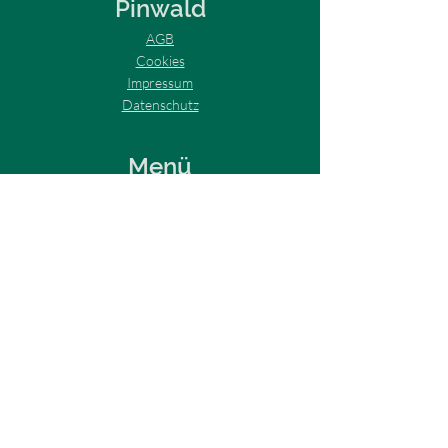
Pinwald
AGB
Cookies
Impressum
Datenschutz
Menü
Home
Über Uns
Baumpatenschaften
Tiny House
Projekte
Kontakt
E-Mail:
info@pinwald.com