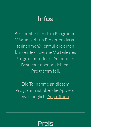
Infos
Beschreibe hier dein Programm.
Warum sollten Personen daran
teilnehmen? Formuliere einen
kurzen Text, der die Vorteile des
Programms erklärt. So nehmen
Besucher eher an deinem
Programm teil.
Die Teilnahme an diesem
Programm ist über die App von
Wix möglich.
App öffnen
Preis